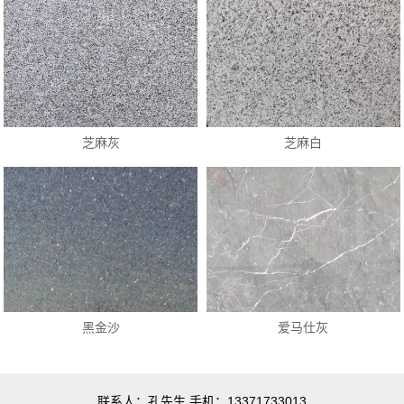
芝麻灰
芝麻白
黑金沙
爱马仕灰
联系人：孔先生 手机：13371733013